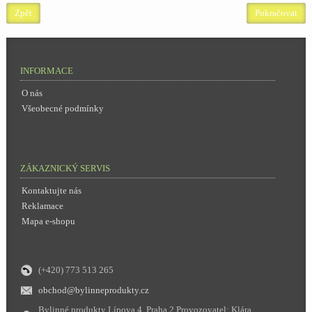
Zpět
INFORMACE
O nás
Všeobecné podmínky
ZÁKAZNICKÝ SERVIS
Kontaktujte nás
Reklamace
Mapa e-shopu
(+420) 773 513 265
obchod@bylinneprodukty.cz
Bylinné produkty Lípova 4, Praha 2 Provozovatel: Klára