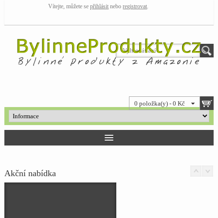
Vítejte, můžete se
přihlásit
nebo
registrovat
.
0 položka(y) - 0 Kč
Akční nabídka