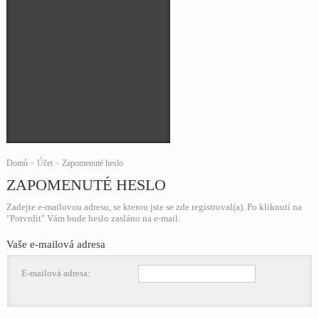
»
»
Domů
Účet
Zapomenuté heslo
ZAPOMENUTÉ HESLO
Zadejte e-mailovou adresu, se kterou jste se zde registroval(a). Po kliknutí na
"Potvrdit" Vám bude heslo zasláno na e-mail.
Vaše e-mailová adresa
E-mailová adresa: