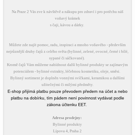
Na Praze 2 Vás zve k návštěvě a nákupu pro zdraví i pro potěchu náš
voňavý krámek
s čaji, kávou a dárky.
Můžete zde najít pomoc, radu, inspiraci a mnoho voňavého - především
nejrůznější druhy čajů z celého světa (bylinné, zelené, ovocné, černé i bílé,
sypané či sáčkované).
Kromě čajů Vám můžeme nabídnout další bylinné produkty se zajímavým
potenciálem - bylinné extrakty, léčebnou kosmetiku, oleje, směsi.
Bylinný sortiment je doplněn vonnými svíčkami, keramikou a dalšími
užitečnými či milými předměty.
E-shop přijímá platbu pouze převodem předem na účet a nebo
platbu na dobírku, tím pádem není povinnost vydávat podle
zákona účtenku EET.
Adresa prodejny:
Bylinné produkty
Lípova 4, Praha 2