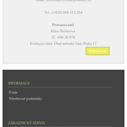
Tel.: (+420) 608 513 264
Provozovatel
:
Klára Štefanová
IČ: 698 26 978
Evidující úřad: Úřad městské části Praha 17
Pokračovat
INFORMACE
O nás
Všeobecné podmínky
ZÁKAZNICKÝ SERVIS