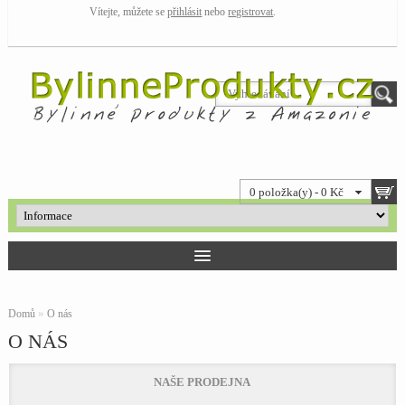
Vítejte, můžete se
přihlásit
nebo
registrovat
.
0 položka(y) - 0 Kč
»
Domů
O nás
O NÁS
NAŠE PRODEJNA