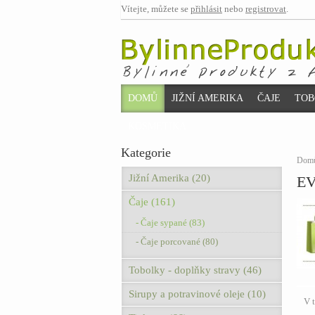
Vítejte, můžete se
přihlásit
nebo
registrovat
.
DOMŮ
JIŽNÍ AMERIKA
ČAJE
TOB
KOSMETIKA
Kategorie
Dom
Jižní Amerika (20)
E
Čaje (161)
- Čaje sypané (83)
- Čaje porcované (80)
Tobolky - doplňky stravy (46)
Sirupy a potravinové oleje (10)
V 