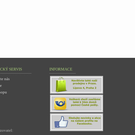
CKÝ SERVIS
INFORMACE
te nás
e
hopu
zovatel: