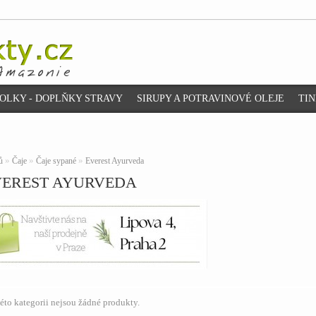
OLKY - DOPLŇKY STRAVY
SIRUPY A POTRAVINOVÉ OLEJE
TI
»
»
»
ů
Čaje
Čaje sypané
Everest Ayurveda
VEREST AYURVEDA
této kategorii nejsou žádné produkty.