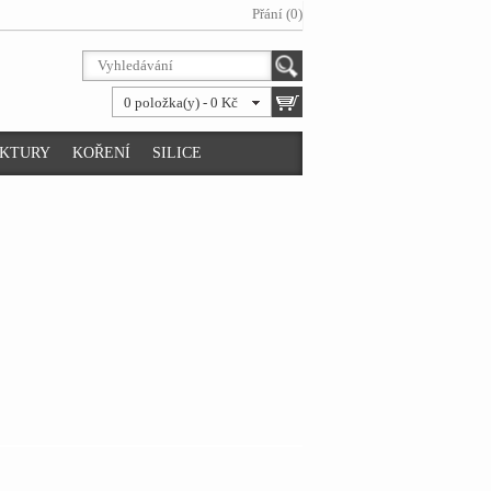
Přání (0)
0 položka(y) - 0 Kč
NKTURY
KOŘENÍ
SILICE