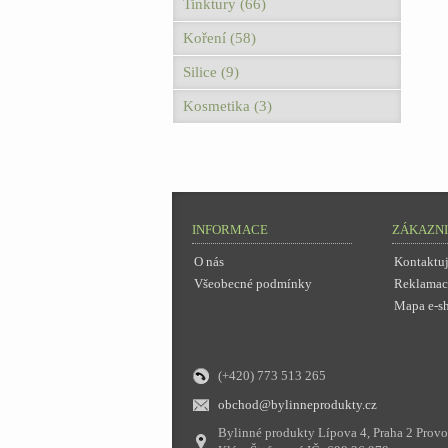
Tinktury (66)
Koření (58)
Silice (9)
Kosmetika (3)
INFORMACE
ZÁKAZNI
O nás
Kontaktuj
Všeobecné podmínky
Reklamac
Mapa e-s
(+420) 773 513 265
obchod@bylinneprodukty.cz
Bylinné produkty Lípova 4, Praha 2 Provo