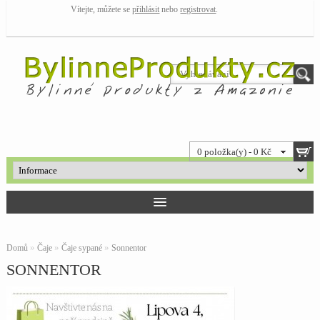
Vítejte, můžete se
přihlásit
nebo
registrovat
.
0 položka(y) - 0 Kč
»
»
»
Domů
Čaje
Čaje sypané
Sonnentor
SONNENTOR