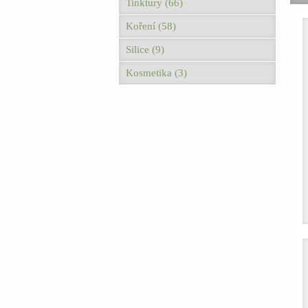
Tinktury (66)
Koření (58)
Silice (9)
Kosmetika (3)