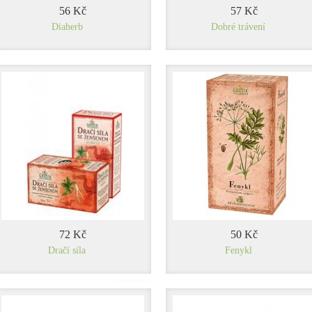
56 Kč
57 Kč
Diaherb
Dobré trávení
72 Kč
50 Kč
Dračí síla
Fenykl