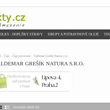
OLKY - DOPLŇKY STRAVY
SIRUPY A POTRAVINOVÉ OLEJE
TI
»
»
»
ů
Čaje
Čaje porcované
Valdemar Grešík Natura s.r.o.
LDEMAR GREŠÍK NATURA S.R.O.
Srovnání zboží (0)