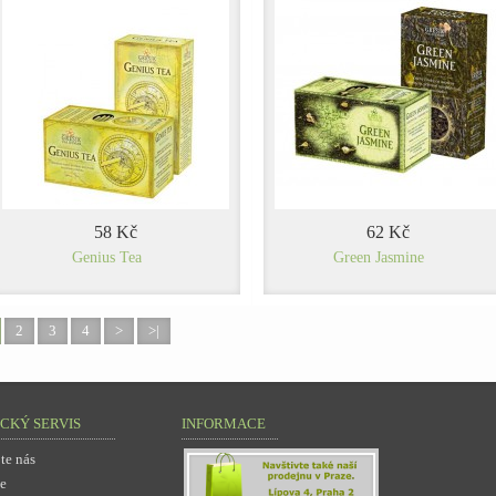
58 Kč
62 Kč
Genius Tea
Green Jasmine
2
3
4
>
>|
CKÝ SERVIS
INFORMACE
te nás
e