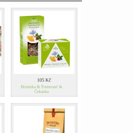
105 Kč
Brusinka & Pomeranč &
Čekanka