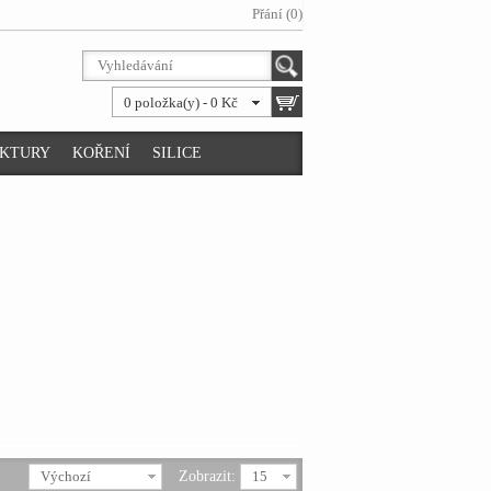
Přání (0)
0 položka(y) - 0 Kč
NKTURY
KOŘENÍ
SILICE
Výchozí
Zobrazit:
15