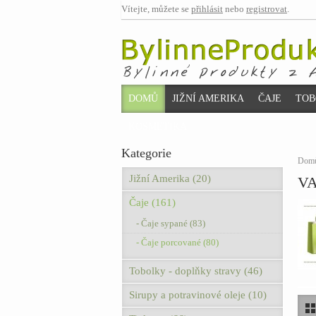
Vítejte, můžete se
přihlásit
nebo
registrovat
.
DOMŮ
JIŽNÍ AMERIKA
ČAJE
TOB
KOSMETIKA
Kategorie
Dom
Jižní Amerika (20)
VA
Čaje (161)
- Čaje sypané (83)
- Čaje porcované (80)
Tobolky - doplňky stravy (46)
Sirupy a potravinové oleje (10)