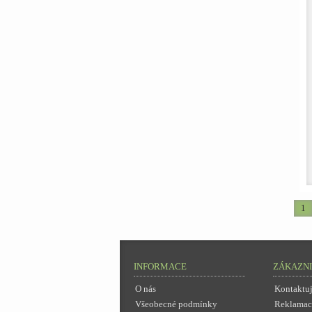
1
INFORMACE
ZÁKAZNI
O nás
Kontaktuj
Všeobecné podmínky
Reklamac