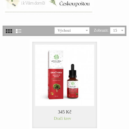
Výchozí
Zobrazit:
15
345 Kč
Dračí krev