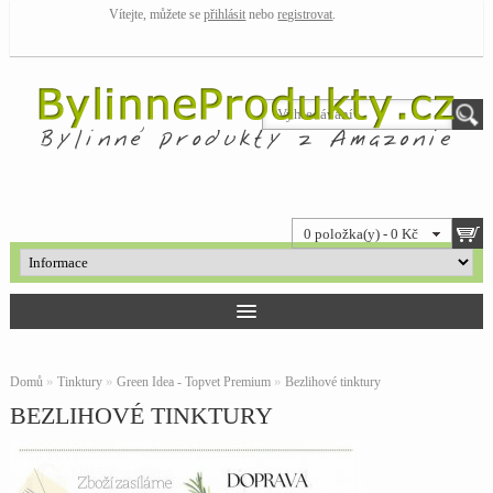
Vítejte, můžete se
přihlásit
nebo
registrovat
.
0 položka(y) - 0 Kč
»
»
»
Domů
Tinktury
Green Idea - Topvet Premium
Bezlihové tinktury
BEZLIHOVÉ TINKTURY