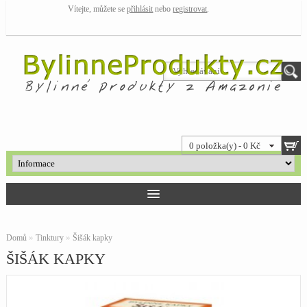
Vítejte, můžete se
přihlásit
nebo
registrovat
.
0 položka(y) - 0 Kč
»
»
Domů
Tinktury
Šišák kapky
ŠIŠÁK KAPKY