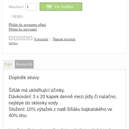
Množství:
- NEBO -
Přidat do seznamu přání
Přidat ke srovnání
0 recenzí
|
Napsat recenzi
Sdílet
Popis
Recenze (0)
Doplněk stravy
Šišák má uklidňující účinky.
Dávkování: 3 x 20 kapek denně mezi jídly či nalačno,
nejlépe do sklenky vody
Složení: 10% výtažek z natě šišáku bajkalského ve
40% lihu